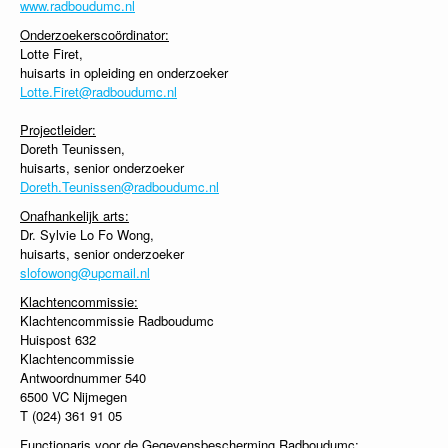
www.radboudumc.nl
Onderzoekerscoördinator:
Lotte Firet,
huisarts in opleiding en onderzoeker
Lotte.Firet@radboudumc.nl
Projectleider:
Doreth Teunissen,
huisarts, senior onderzoeker
Doreth.Teunissen@radboudumc.nl
Onafhankelijk arts:
Dr. Sylvie Lo Fo Wong,
huisarts, senior onderzoeker
slofowong@upcmail.nl
Klachtencommissie:
Klachtencommissie Radboudumc
Huispost 632
Klachtencommissie
Antwoordnummer 540
6500 VC Nijmegen
T (024) 361 91 05
Functionaris voor de Gegevensbescherming Radboudumc: