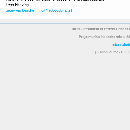
Léon Haszing
gegevensbescherming@radboudumc.nl
Tät ® - Treatment of Stress Urinary 
Project urine incontinentie ©
informatieb
[ Radboudumc - RTKIC 